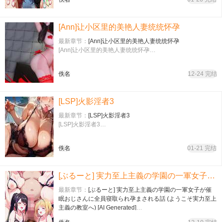
[Ann]让小区里的美艳人妻统统怀孕
最新章节：
[Ann]让小区里的美艳人妻统统怀孕
[Ann]让小区里的美艳人妻统统怀孕…
佚名
12-24 完结
[LSP]火影淫者3
最新章节：
[LSP]火影淫者3
[LSP]火影淫者3…
佚名
01-21 完结
[ぶるーと] 実力至上主義の学園の一軍女子が催眠おじさんに全員寝取られ孕まされる話 (ようこそ実力至上主義の教室へ) [AI Generated]
最新章节：
[ぶるーと] 実力至上主義の学園の一軍女子が催
眠おじさんに全員寝取られ孕まされる話 (ようこそ実力至上
主義の教室へ) [AI Generated]
[ぶるーと] 実力至上主義の学園の一軍女子が催眠おじさん