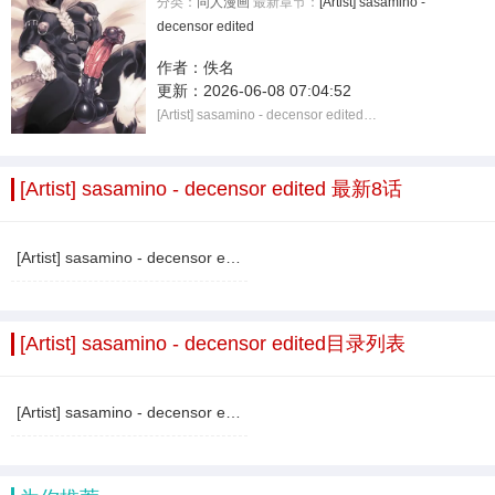
分类：
同人漫画
最新章节：
[Artist] sasamino -
decensor edited
作者：
佚名
更新：
2026-06-08 07:04:52
[Artist] sasamino - decensor edited…
[Artist] sasamino - decensor edited 最新8话
[Artist] sasamino - decensor edited
[Artist] sasamino - decensor edited目录列表
[Artist] sasamino - decensor edited