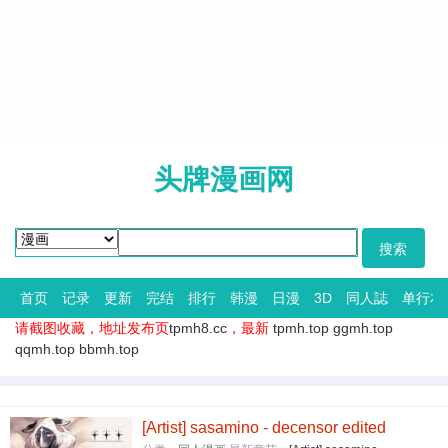
头牌漫画网
首页
记录
更新
完结
排行
韩漫
日漫
3D
同人誌
单行本
请截图收藏，地址发布页
tpmh8.cc
，最新
tpmh.top
ggmh.top
qqmh.top
bbmh.top
[Artist] sasamino - decensor edited